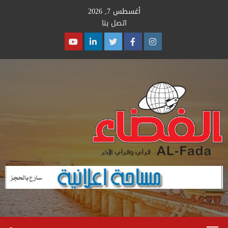
Ski
أغسطس 7, 2026
t
اتصل بنا
conten
Youtube
Linkedin
Twitter
Facebook
Instagram
Primary