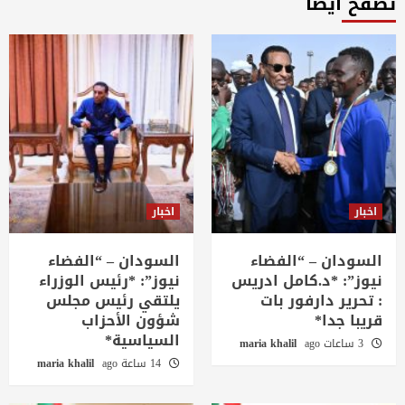
تصفح ايضاً
اخبار
اخبار
السودان – “الفضاء
السودان – “الفضاء
نيوز”: *د.كامل ادريس
نيوز”: *رئيس الوزراء
: تحرير دارفور بات
يلتقي رئيس مجلس
قريبا جدا*
شؤون الأحزاب
السياسية*
3 ساعات ago
maria khalil
14 ساعة ago
maria khalil