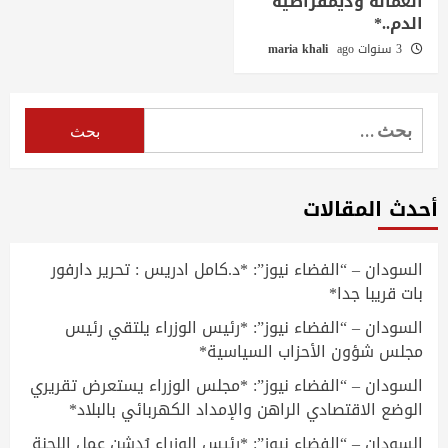
العمالة وديمقراطية
الدم..*
3 سنوات ago
maria khali
البحث
عن:
أحدث المقالات
السودان – “الفضاء نيوز”: *د.كامل ادريس : تحرير دارفور
بات قريبا جدا*
السودان – “الفضاء نيوز”: *رئيس الوزراء يلتقي رئيس
مجلس شؤون الأحزاب السياسية*
السودان – “الفضاء نيوز”: *مجلس الوزراء يستعرض تقريري
الوضع الاقتصادي الراهن والإمداد الكهربائي بالبلاد*
السودان – “الفضاء نيوز”: *رئيس الوزراء يُدشن عمل اللجنة