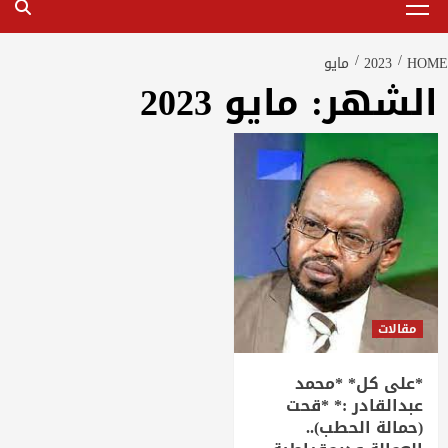
Menu
HOME
2023
مايو
الشهر:
مايو 2023
مقالات
*على كل* *محمد
عبدالقادر :* *قحت
(حمالة الحطب)..