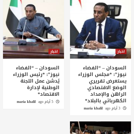
اخبار
اخبار
السودان – “الفضاء
السودان – “الفضاء
نيوز”: *مجلس الوزراء
نيوز”: *رئيس الوزراء
يستعرض تقريري
يُدشن عمل اللجنة
الوضع الاقتصادي
الوطنية لإدارة
الراهن والإمداد
الاقتصاد*
الكهربائي بالبلاد*
5 أيام ago
maria khalil
3 أيام ago
maria khalil