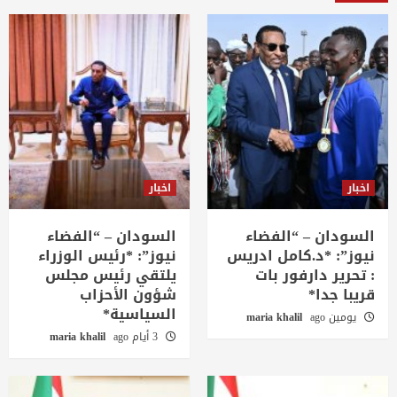
اخبار
اخبار
السودان – “الفضاء
السودان – “الفضاء
نيوز”: *د.كامل ادريس
نيوز”: *رئيس الوزراء
: تحرير دارفور بات
يلتقي رئيس مجلس
قريبا جدا*
شؤون الأحزاب
السياسية*
يومين ago
maria khalil
3 أيام ago
maria khalil