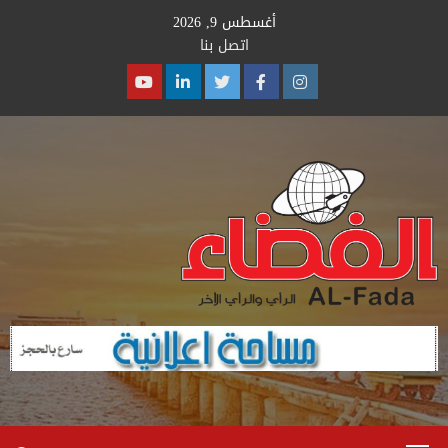
Ski
أغسطس 9, 2026
t
اتصل بنا
conten
Youtube
Linkedin
Twitter
Facebook
Instagram
Primary