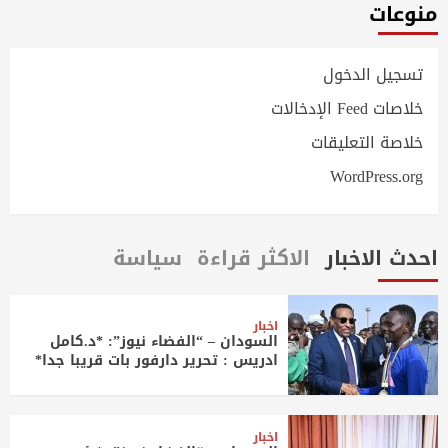
منوعات
تسجيل الدخول
خلاصات Feed الإدخالات
خلاصة التعليقات
WordPress.org
احدث الاخبار
الاكثر قراءة
سياسة
اخبار
السودان – “الفضاء نيوز”: *د.كامل
ادريس : تحرير دارفور بات قريبا جدا*
اخبار