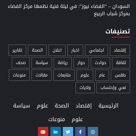
السودان – “الفضاء نيوز”: في ليلة فنية نظمها مركز الفضاء
بمركز شباب الربيع
تصنيفات
إقتصاد
اجتماعي
اخبار
اعلان
الصحة
تقارير
ثقافة
حوادث
حوار
رياضة
سياسة
صحف
طقس
عام
علوم
متابعات
مقالات
منوعات
نعي وإحتساب
ولايات
الرئيسية
إقتصاد
الصحة
علوم
سياسة
علوم
منوعات