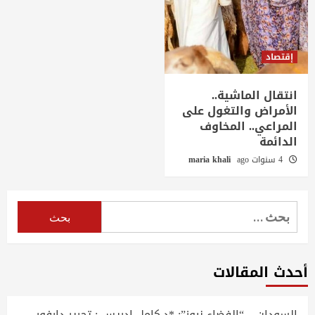
إقتصاد
انتقال الماشية..
الأمراض والتغول على
المراعي.. المخاوف
الدائمة
4 سنوات ago
maria khali
البحث
عن:
أحدث المقالات
السودان – “الفضاء نيوز”: *د.كامل ادريس : تحرير دارفور