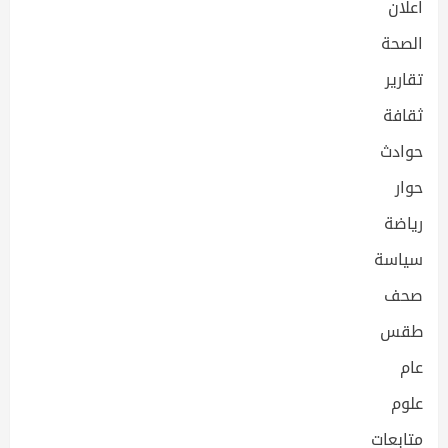
اعلان
الصحة
تقارير
ثقافة
حوادث
حوار
رياضة
سياسة
صحف
طقس
عام
علوم
متابعات