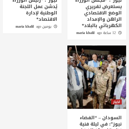
نيوز”: *مجلس الوزراء
نيوز”: *رئيس الوزراء
يستعرض تقريري
يُدشن عمل اللجنة
الوضع الاقتصادي
الوطنية لإدارة
الراهن والإمداد
الاقتصاد*
الكهربائي بالبلاد*
يومين ago
maria khalil
12 ساعة ago
maria khalil
اخبار
السودان – “الفضاء
نيوز”: في ليلة فنية