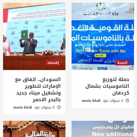
الصحة
إقتصاد
حملة لتوزيع
السودان.. اتفاق مع
الناموسيات بشمال
الإمارات لتطوير
كردفان
وتشغيل ميناء جديد
بالبحر الاحمر
4 سنوات ago
maria khali
4 سنوات ago
maria khali