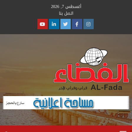
Ski
أغسطس 7, 2026
t
اتصل بنا
conten
Youtube
Linkedin
Twitter
Facebook
Instagram
Primary