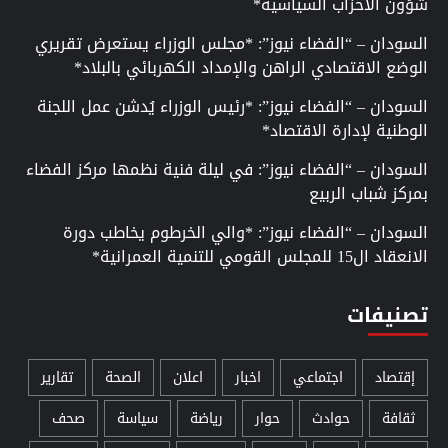
شؤون الأحزاب السياسية*
السودان – “الفضاء نيوز”: *مجلس الوزراء يستعرض تقريري
الوضع الاقتصادي الراهن والإمداد الكهربائي بالبلاد*
السودان – “الفضاء نيوز”: *رئيس الوزراء يُدشن عمل اللجنة
الوطنية لإدارة الاقتصاد*
السودان – “الفضاء نيوز”: في ليلة فنية نظمها مركز الفضاء
بمركز شباب الربيع
السودان – “الفضاء نيوز”: *والي الخرطوم يخاطب دورة
الانعقاد ال15 للمجلس القومي للتنمية العمرانية*
تصنيفات
إقتصاد
اجتماعي
اخبار
اعلان
الصحة
تقارير
ثقافة
حوادث
حوار
رياضة
سياسة
صحف