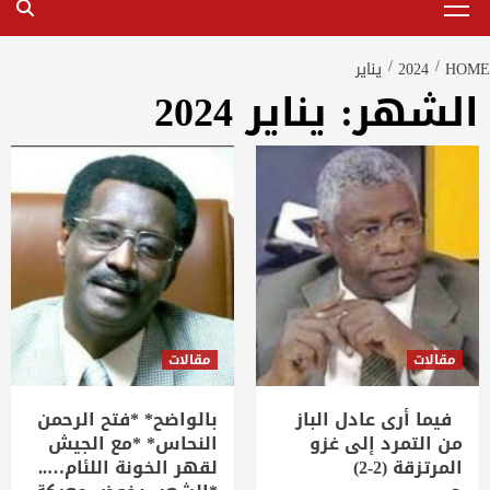
Menu
HOME
2024
يناير
الشهر:
يناير 2024
مقالات
مقالات
فيما أرى عادل الباز
بالواضح* *فتح الرحمن
من التمرد إلى غزو
النحاس* *مع الجيش
المرتزقة (2-2)
لقهر الخونة اللئام…..