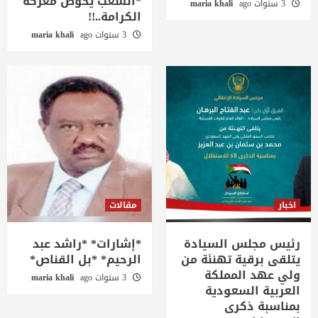
*الشعب يخوض معركة
3 سنوات ago
maria khali
الكرامة..!!
3 سنوات ago
maria khali
اخبار
مقالات
رئيس مجلس السيادة
*إشارات* *راشد عبد
يتلقى برقية تهنئة من
الرحيم* *بل القناص*
ولي عهد المملكة
3 سنوات ago
maria khali
العربية السعودية
بمناسبة ذكرى