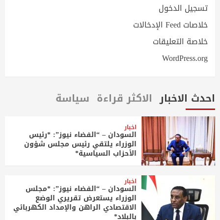
تسجيل الدخول
خلاصات Feed الإدخالات
خلاصة التعليقات
WordPress.org
احدث الاخبار
الاكثر قراءة
سياسة
اخبار
السودان – “الفضاء نيوز”: *رئيس
الوزراء يلتقي رئيس مجلس شؤون
الأحزاب السياسية*
اخبار
السودان – “الفضاء نيوز”: *مجلس
الوزراء يستعرض تقريري الوضع
الاقتصادي الراهن والإمداد الكهربائي
بالبلاد*