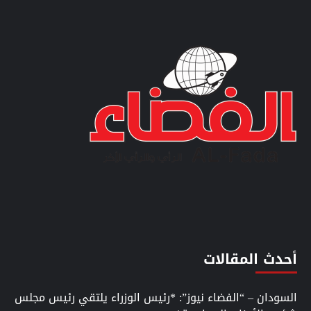
أحدث المقالات
السودان – “الفضاء نيوز”: *رئيس الوزراء يلتقي رئيس مجلس