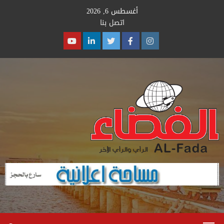
Ski
أغسطس 6, 2026
t
اتصل بنا
conten
Youtube
Linkedin
Twitter
Facebook
Instagram
Primary