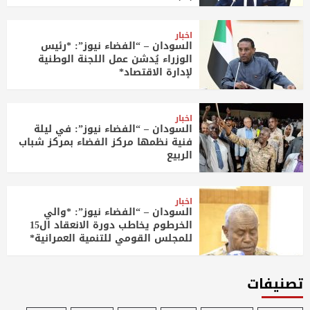
اخبار
السودان – “الفضاء نيوز”: *رئيس
الوزراء يُدشن عمل اللجنة الوطنية
لإدارة الاقتصاد*
اخبار
السودان – “الفضاء نيوز”: في ليلة
فنية نظمها مركز الفضاء بمركز شباب
الربيع
اخبار
السودان – “الفضاء نيوز”: *والي
الخرطوم يخاطب دورة الانعقاد ال15
للمجلس القومي للتنمية العمرانية*
تصنيفات