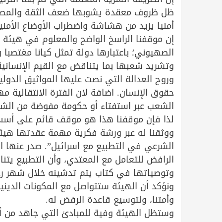
ظل ظروف معقدة يشوبها ضعف الثقة والمصداق
أمنيا يزيد من هشاشة واضطراب الأوضاع الأمن
إن موقفنا الراسخ الواضح والمعلوم في هيئة ش
الصهيوني؛ باعتبارها دولة تمثل كيانا مغتصبا 
وتشريد شعبها بما يتناقض مع القيم الإنسانية 
وروح العدالة التي نصت عليها المواثيق الدولية
حقوق الإنسان. اضافة لان الفترة الانتقالية 
الشعب عبر استفتاء أو حكومة مفوضة من الش
لذا فإن موقفنا هذا هو موقف قائم على أسس 
ووثقنا له عبر ورشة فكرية مهمة عقدتها هيئة
الشرعي في التطبيع مع اسرائيل”. صدر عنها ا
الرافض للتعامل مع المعتدي، وأن التطبيع يت
وتوصياتها في كتاب يتم تدشينه خلال شهر رجب 
ونؤكد أن الهيئة ستتواصل مع المكونات الديني
وأمتنا، ولتوسيع قاعدة الرفض له.
وستظل الهيئة وفية للمبادئ التي جاهد من أج