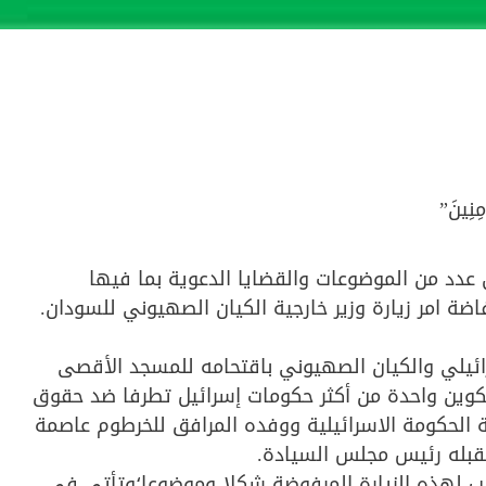
مِنِينَ”
دد من الموضوعات والقضايا الدعوية بما فيها
ة امر زيارة وزير خارجية الكيان الصهيوني للسودان.
ئيلي والكيان الصهيوني باقتحامه للمسجد الأقصى
 تكوين واحدة من أكثر حكومات إسرائيل تطرفا ضد حقوق
ية الحكومة الاسرائيلية ووفده المرافق للخرطوم عاصمة
ستقبله رئيس مجلس السيادة.
تيب لهذه الزيارة المرفوضة شكلا وموضوعا؛وتأتي في