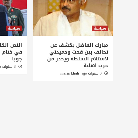
سياسة
سياسة
مبارك الفاضل يكشف عن
النص الكا
تحالف بين قحت وحميدتي
في ختام و
لاستلام السلطة ويحذر من
جوبا
حرب اهلية
3 سنوات ago
3 سنوات ago
maria khali