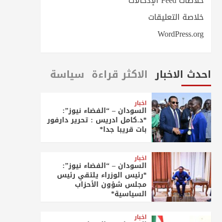
خلاصات Feed الإدخالات
خلاصة التعليقات
WordPress.org
احدث الاخبار
الاكثر قراءة
سياسة
اخبار
السودان – “الفضاء نيوز”:
*د.كامل ادريس : تحرير دارفور
بات قريبا جدا*
اخبار
السودان – “الفضاء نيوز”:
*رئيس الوزراء يلتقي رئيس
مجلس شؤون الأحزاب
السياسية*
اخبار