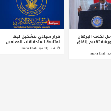
سياسة
مل لكلمة البرهان
قرار سيادي بتشكيل لجنة
رشة تقييم إتفاق
لمتابعة استحقاقات المعلمين
4 سنوات ago
maria khali
maria khali