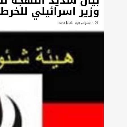
بيان شديد اللهجة لهي
وزير اسرائيلي للخرط
4 سنوات ago
maria khali