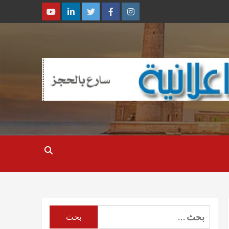
Youtube
Linkedin
Twitter
Facebook
Instagram
البحث
عن: