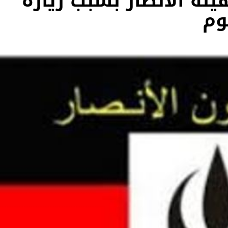
ئة الانصار بسبب زيارة
وم