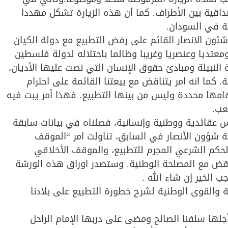
ية بين الأطراف. كما أن هذه الزيارة تشكل مهددا
ية في السودان.
ئون الانصار القائم على رفض التطبيع مع دولة الكيان
ومعتديا وعنصريا وغريبا وظالما باحتلاله لدولة فلسطين
النبيلة ومبادئ حقوق الإنسان التي نصت عليها الأديان،
. كما انه امر يتناقض مع بيعتنا القائمة على احترام
مهامها محددة وليس من بينها التطبيع. فهذا أمر يبت فيه
عب.
عقائدية ووطنية وإنسانية، فصلناه في بيانات سابقة
 شؤون الأنصار في السابق، تناولت امر “الموقف
لحكم الشرعي المجرم للتطبيع، والموقف الأخلاقي
ناقض مع المصلحة الوطنية. وستصدر اوراق هذه الورشة
الخير إن شاء الله .
ة والقوى الوطنية لشرح خطورة التطبيع على بلادنا
لها سلفنا الصالح ومضى على دربها الإمام الراحل