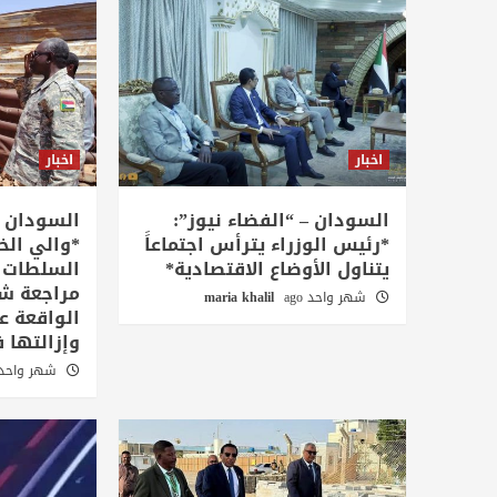
اخبار
اخبار
السودان – “الفضاء نيوز”:
السودان –
*رئيس الوزراء يترأس اجتماعاََ
*والي الخ
يتناول الأوضاع الاقتصادية*
السلطات ا
مراجعة شا
شهر واحد ago
maria khalil
الواقعة ع
وإزالتها ف
شهر واحد go