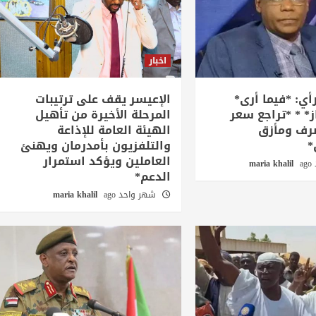
اخبار
أي: *فيما أرى*
الإعيسر يقف على ترتيبات
ز* * *تراجع سعر
المرحلة الأخيرة من تأهيل
صرف ومأزق
الهيئة العامة للإذاعة
*
والتلفزيون بأمدرمان ويهنئ
العاملين ويؤكد استمرار
a
maria khalil
الدعم*
شهر واحد ago
maria khalil