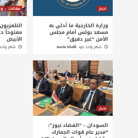
اخبار
مقالات
ول
وزارة الخارجية ما أدلى به
التلفزيون
مسعد بولس أمام مجلس
مفتوحاً دع
الأمن “غير دقيق”
الأبيض
شهر واحد ago
maria khalil
شهر واحد go
اخبار
السودان – “الفضاء نيوز”:
*مدير عام قوات الجمارك