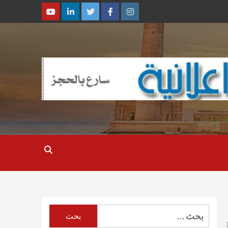
Youtube
Linkedin
Twitter
Facebook
Instagram
البحث
عن: