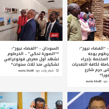
اخبار
 “الفضاء نيوز”:
السودان – “الفضاء نيوز”:
رطوم يوجه
*”الصورة تحكي” .. الخرطوم
لمختصة بإجراء
تشهد أول معرض فوتوغرافي
ملة لكافة التعديات
تشكيلي منذ ثلاث سنوات*
لى حرم شارع
شهر واحد ago
maria khalil
ورا*
a
maria khalil