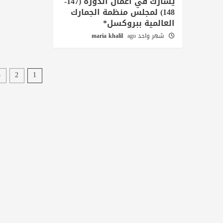
يشارك في أعمال الدورة (147-
148) لمجلس منظمة الجمارك
العالمية ببروكسل*
شهر واحد ago
maria khalil
تصفّح
3
2
1
المقال