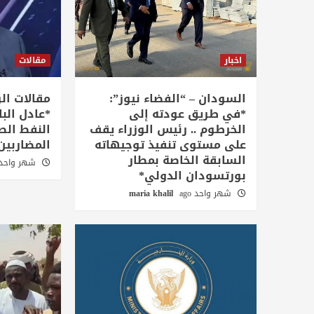
اخبار
مقالات
السودان – “الفضاء نيوز”:
مقالات الر
*في طريق عودته إلى
*عادل البا
الخرطوم .. رئيس الوزراء يقف
النفط ال
على مستوى تنفيذ توجيهاته
المضاربين
السابقة الخاصة بمطار
شهر واحد go
بورتسودان الدولي*
شهر واحد ago
maria khalil