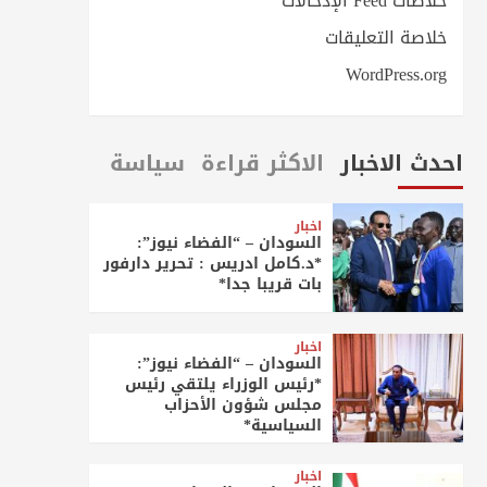
خلاصات Feed الإدخالات
خلاصة التعليقات
WordPress.org
احدث الاخبار
الاكثر قراءة
سياسة
اخبار
السودان – “الفضاء نيوز”:
*د.كامل ادريس : تحرير دارفور
بات قريبا جدا*
اخبار
السودان – “الفضاء نيوز”:
*رئيس الوزراء يلتقي رئيس
مجلس شؤون الأحزاب
السياسية*
اخبار