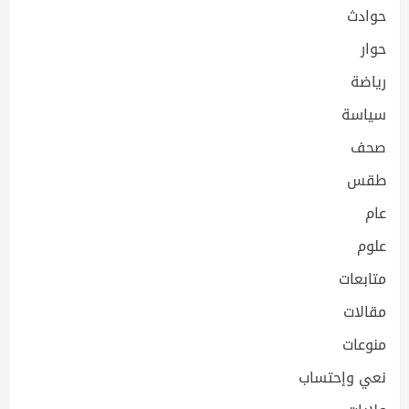
حوادث
حوار
رياضة
سياسة
صحف
طقس
عام
علوم
متابعات
مقالات
منوعات
نعي وإحتساب