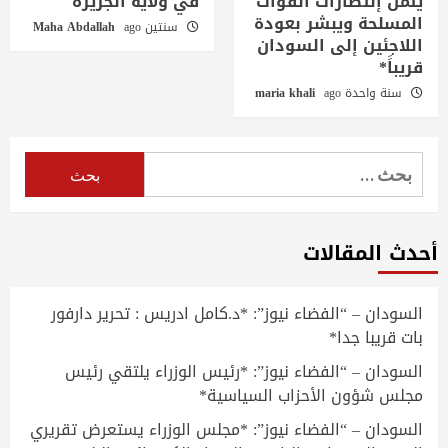
يثمن إنتصارات القوات
في ولاية الجزيرة
المسلحة ويبشر بعودة
سنتين ago
Maha Abdallah
اللاجئين إلى السودان
قريباََ*
سنة واحدة ago
maria khali
البحث
عن:
أحدث المقالات
السودان – “الفضاء نيوز”: *د.كامل ادريس : تحرير دارفور
بات قريبا جدا*
السودان – “الفضاء نيوز”: *رئيس الوزراء يلتقي رئيس
مجلس شؤون الأحزاب السياسية*
السودان – “الفضاء نيوز”: *مجلس الوزراء يستعرض تقريري