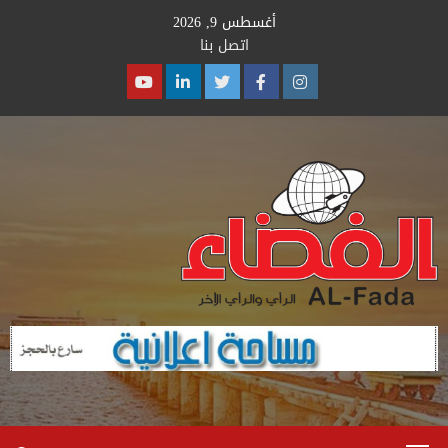
Ski
أغسطس 9, 2026
t
اتصل بنا
conten
Youtube
Linkedin
Twitter
Facebook
Instagram
Primary