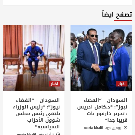
Youtube
Linkedin
Twitter
Facebook
Instagram
تصفح ايضاً
اخبار
اخبار
السودان – “الفضاء
السودان – “الفضاء
نيوز”: *د.كامل ادريس
نيوز”: *رئيس الوزراء
: تحرير دارفور بات
يلتقي رئيس مجلس
قريبا جدا*
شؤون الأحزاب
السياسية*
يومين ago
maria khalil
3 أيام ago
maria khalil