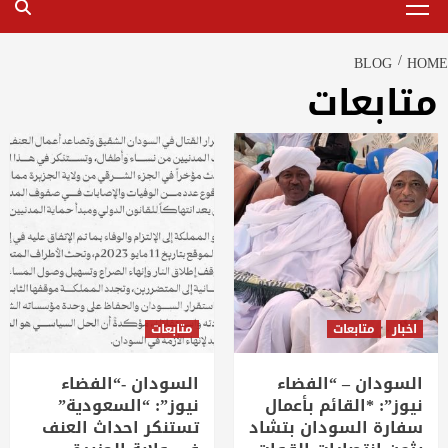
Menu
BLOG
HOME
متابعات
اخبار
متابعات
متابعات
السودان – “الفضاء
السودان -“الفضاء
نيوز”: *القائم بأعمال
نيوز”: “السعودية”
سفارة السودان بتشاد
تستنكر احداث العنف