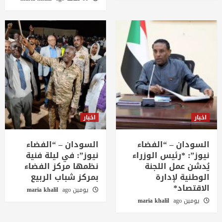
اخبار
اخبار
السودان – “الفضاء
السودان – “الفضاء
نيوز”: *رئيس الوزراء
نيوز”: في ليلة فنية
يُدشن عمل اللجنة
نظمها مركز الفضاء
الوطنية لإدارة
بمركز شباب الربيع
الاقتصاد*
يومين ago
maria khalil
يومين ago
maria khalil