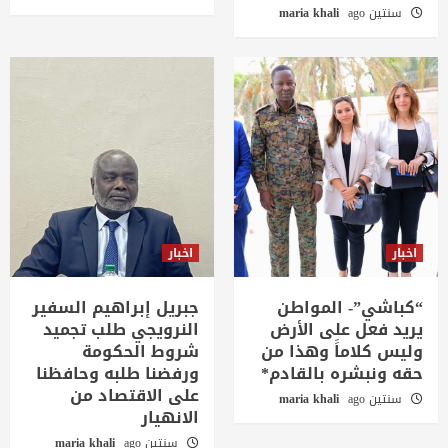
سنتين ago
maria khali
اخبار
اخبار
“كباشي”- المواطن
جبريل إبراهيم السفير
يريد فعل على الأرض
النرويجي طلب تجميد
وليس كلاماََ وهذا من
شروط الحكومة
حقه ونبشره بالقادم*
ورفضنا طلبه وحافظنا
على الاقتصاد من
سنتين ago
maria khali
الانهيار
سنتين ago
maria khali