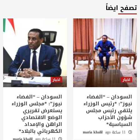
تصفح ايضاً
اخبار
اخبار
السودان – “الفضاء
السودان – “الفضاء
نيوز”: *رئيس الوزراء
نيوز”: *مجلس الوزراء
يلتقي رئيس مجلس
يستعرض تقريري
شؤون الأحزاب
الوضع الاقتصادي
السياسية*
الراهن والإمداد
الكهربائي بالبلاد*
11 ساعة ago
maria khalil
11 ساعة ago
maria khalil