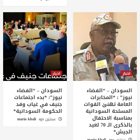
اخبار
اخبار
السودان – “الفضاء
السودان – “الفضاء
نيوز” : *المخابرات
نيوز”: *بدء اجتماعات
العامة تهنئ القوات
جنيف في غياب وفد
المسلحة السودانية
الحكومة السودانية*
بمناسبة الاحتفال
سنتين ago
maria khali
بالذكرى الـ 70 لعيد
الجيش*
سنتين ago
maria khali