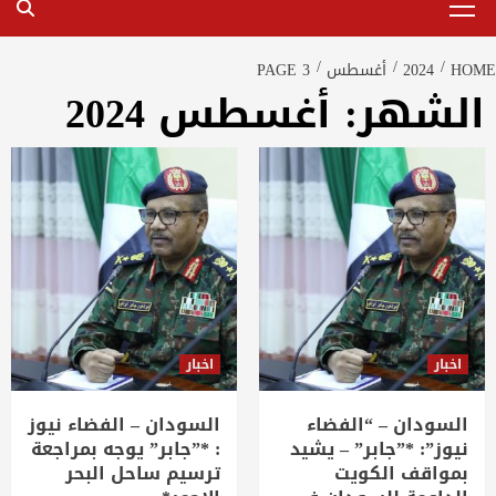
Menu
HOME
2024
أغسطس
PAGE 3
الشهر:
أغسطس 2024
اخبار
اخبار
السودان – “الفضاء
السودان – الفضاء نيوز
نيوز”: *”جابر” – يشيد
: *”جابر” يوجه بمراجعة
بمواقف الكويت
ترسيم ساحل البحر