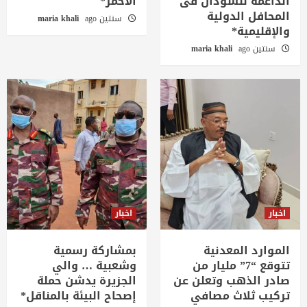
الداعمة للسودان فى
الاحمر*
المحافل الدولية
سنتين ago
maria khali
والإقليمية*
سنتين ago
maria khali
اخبار
اخبار
الموارد المعدنية
بمشاركة رسمية
تتوقع “7” مليار من
وشعبية … والي
صادر الذهب وتعلن عن
الجزيرة يدشن حملة
تركيب ثلاث مصافي
إصحاح البيئة بالمناقل*