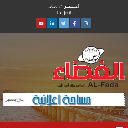
Ski
أغسطس 7, 2026
t
اتصل بنا
conten
Youtube
Linkedin
Twitter
Facebook
Instagram
Primary