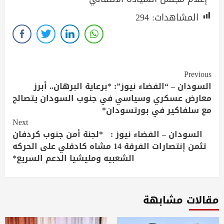
المشاهدات:
294
Continue
Previous
Reading
السودان – “الفضاء نيوز”: *برعاية البرهان.. أبرز
معارض عسكري وسياسي في جنوب السودان يتصالح
مع سلفاكير في بورتسودان*
Next
السودان – الفضاء نيوز : *لجنة أمن جنوب كردفان
تثمن إنتصارات الفرقة 14 مشاه كادقلي على الحركه
الشعبيه ومليشيا الدعم السريع*
مقالات مشابهة