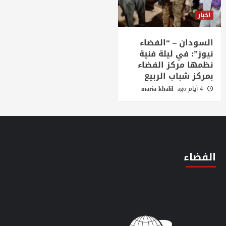
اخبار
السودان – “الفضاء
نيوز”: في ليلة فنية
نظمها مركز الفضاء
بمركز شباب الربيع
4 أيام ago
maria khalil
الفضاء