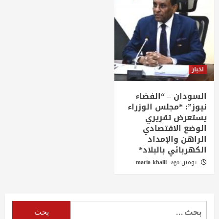
اخبار
السودان – “الفضاء
نيوز”: *مجلس الوزراء
يستعرض تقريري
الوضع الاقتصادي
الراهن والإمداد
الكهربائي بالبلاد*
يومين ago
maria khalil
البحث