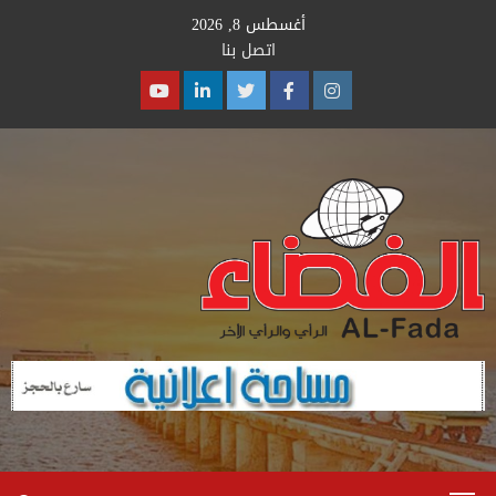
Ski
أغسطس 8, 2026
t
اتصل بنا
conten
Youtube
Linkedin
Twitter
Facebook
Instagram
Primary