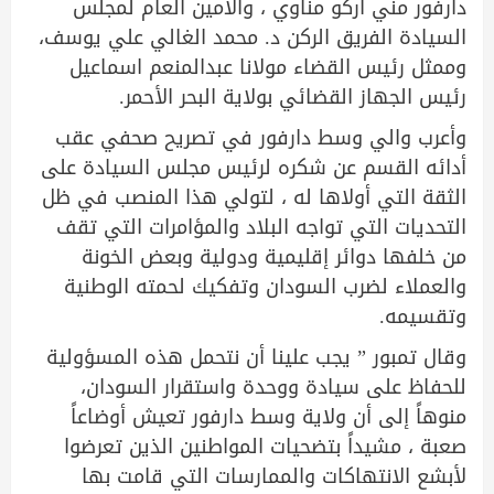
دارفور مني اركو مناوي ، والأمين العام لمجلس
السيادة الفريق الركن د. محمد الغالي علي يوسف،
وممثل رئيس القضاء مولانا عبدالمنعم اسماعيل
رئيس الجهاز القضائي بولاية البحر الأحمر.
وأعرب والي وسط دارفور في تصريح صحفي عقب
أدائه القسم عن شكره لرئيس مجلس السيادة على
الثقة التي أولاها له ، لتولي هذا المنصب في ظل
التحديات التي تواجه البلاد والمؤامرات التي تقف
من خلفها دوائر إقليمية ودولية وبعض الخونة
والعملاء لضرب السودان وتفكيك لحمته الوطنية
وتقسيمه.
وقال تمبور ” يجب علينا أن نتحمل هذه المسؤولية
للحفاظ على سيادة ووحدة واستقرار السودان،
منوهاً إلى أن ولاية وسط دارفور تعيش أوضاعاً
صعبة ، مشيداً بتضحيات المواطنين الذين تعرضوا
لأبشع الانتهاكات والممارسات التي قامت بها