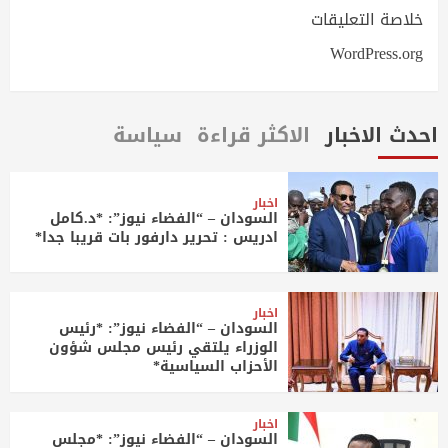
خلاصة التعليقات
WordPress.org
احدث الاخبار
الاكثر قراءة
سياسة
اخبار
السودان – “الفضاء نيوز”: *د.كامل
ادريس : تحرير دارفور بات قريبا جدا*
اخبار
السودان – “الفضاء نيوز”: *رئيس
الوزراء يلتقي رئيس مجلس شؤون
الأحزاب السياسية*
اخبار
السودان – “الفضاء نيوز”: *مجلس