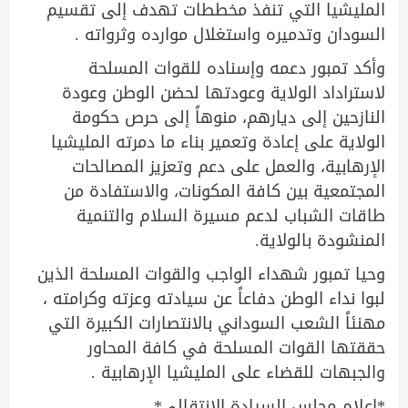
المليشيا التي تنفذ مخططات تهدف إلى تقسيم
السودان وتدميره واستغلال موارده وثرواته .
وأكد تمبور دعمه وإسناده للقوات المسلحة
لاستراداد الولاية وعودتها لحضن الوطن وعودة
النازحين إلى ديارهم، منوهاً إلى حرص حكومة
الولاية على إعادة وتعمير بناء ما دمرته المليشيا
الإرهابية، والعمل على دعم وتعزيز المصالحات
المجتمعية بين كافة المكونات، والاستفادة من
طاقات الشباب لدعم مسيرة السلام والتنمية
المنشودة بالولاية.
وحيا تمبور شهداء الواجب والقوات المسلحة الذين
لبوا نداء الوطن دفاعاً عن سيادته وعزته وكرامته ،
مهنئاً الشعب السوداني بالانتصارات الكبيرة التي
حققتها القوات المسلحة في كافة المحاور
والجبهات للقضاء على المليشيا الإرهابية .
*إعلام مجلس السيادة الانتقالي*