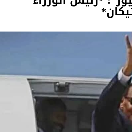
وز”: *رئيس الوزراء
يكان*