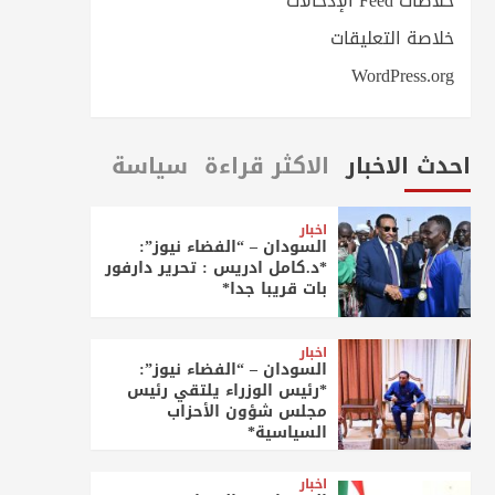
خلاصات Feed الإدخالات
خلاصة التعليقات
WordPress.org
احدث الاخبار
الاكثر قراءة
سياسة
اخبار
السودان – “الفضاء نيوز”:
*د.كامل ادريس : تحرير دارفور
بات قريبا جدا*
اخبار
السودان – “الفضاء نيوز”:
*رئيس الوزراء يلتقي رئيس
مجلس شؤون الأحزاب
السياسية*
اخبار