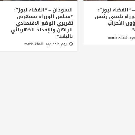
 “الفضاء نيوز”:
السودان – “الفضاء نيوز”:
زراء يلتقي رئيس
*مجلس الوزراء يستعرض
ن الأحزاب
تقريري الوضع الاقتصادي
*
الراهن والإمداد الكهربائي
بالبلاد*
maria khalil
يوم واحد ago
maria khalil