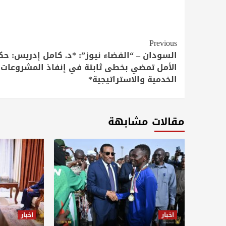
Continue
Previous
Reading
السودان – “الفضاء نيوز”: *د. كامل إدريس: ح
الأمل تمضي بخطى ثابتة في إنفاذ المشروعات
الخدمية والاستراتيجية*
مقالات مشابهة
اخبار
اخبار