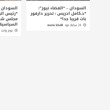
السودان – “الفضاء نيوز”:
السودان –
*د.كامل ادريس : تحرير دارفور
*رئيس الو
بات قريبا جدا*
مجلس شؤو
السياسية
24 ساعة ago
maria khalil
يوم واحد ago