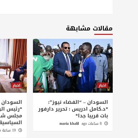
مقالات مشابهة
اخبار
اخبار
السودان – “الفضاء نيوز”:
السودان –
*د.كامل ادريس : تحرير دارفور
*رئيس الو
بات قريبا جدا*
مجلس شؤو
السياسية
8 ساعات ago
maria khalil
19 ساعة ago