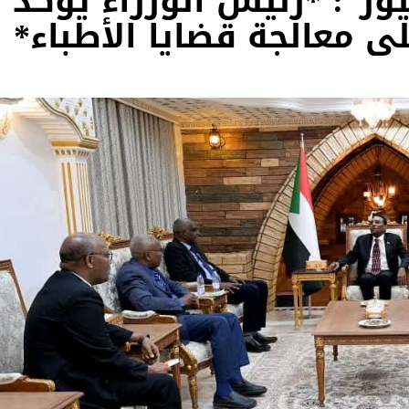
وز”: *رئيس الوزراء يؤكد
 معالجة قضايا الأطباء*