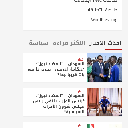
خلاصات Feed الإدخالات
خلاصة التعليقات
WordPress.org
احدث الاخبار
الاكثر قراءة
سياسة
اخبار
السودان – “الفضاء نيوز”:
*د.كامل ادريس : تحرير دارفور
بات قريبا جدا*
اخبار
السودان – “الفضاء نيوز”:
*رئيس الوزراء يلتقي رئيس
مجلس شؤون الأحزاب
السياسية*
اخبار