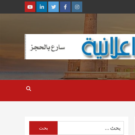
Youtube
Linkedin
Twitter
Facebook
Instagram
البحث
عن: