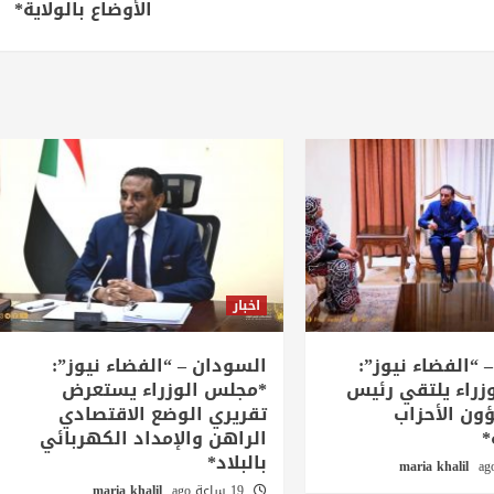
الأوضاع بالولاية*
اخبار
 “الفضاء نيوز”:
السودان – “الفضاء نيوز”:
زراء يلتقي رئيس
*مجلس الوزراء يستعرض
ن الأحزاب
تقريري الوضع الاقتصادي
*
الراهن والإمداد الكهربائي
بالبلاد*
maria khalil
19 ساعة ago
maria khalil