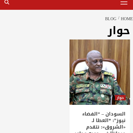
Menu
BLOG
HOME
حوار
حوار
السودان – “الفضاء
نيوز”: *العطا لـ
«الشروق»: نتقدم