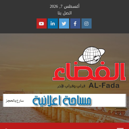
Ski
أغسطس 7, 2026
t
اتصل بنا
conten
Youtube
Linkedin
Twitter
Facebook
Instagram
Primary