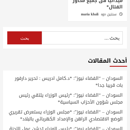
ميدانيًّا فى جميع محاور
القتال*
سنتين ago
maria khali
البحث
عن:
أحدث المقالات
السودان – “الفضاء نيوز”: *د.كامل ادريس : تحرير دارفور
بات قريبا جدا*
السودان – “الفضاء نيوز”: *رئيس الوزراء يلتقي رئيس
مجلس شؤون الأحزاب السياسية*
السودان – “الفضاء نيوز”: *مجلس الوزراء يستعرض تقريري
الوضع الاقتصادي الراهن والإمداد الكهربائي بالبلاد*
السودان – “الفضاء نيوز”: *رئيس الوزراء يُدشن عمل اللجنة